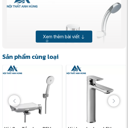
Xem thêm bài viết
Sản phẩm cùng loại
Vòi Sen Tắm Inax BFV-8000S-5C Nóng Lạnh là minh chứng
cho sự kết hợp hoàn hảo giữa thẩm mỹ tinh tế và công nghệ
tiên tiến của thương hiệu
Inax
. Sản phẩm mang đến một làn
gió mới cho phòng tắm, tạo điểm nhấn sang trọng và đẳng
cấp.
Thiết kế sang trọng, hiện đại