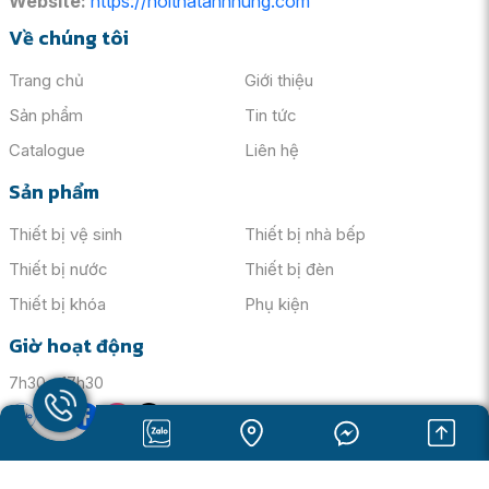
Website:
https://noithatanhhung.com
Về chúng tôi
Trang chủ
Giới thiệu
Sản phẩm
Tin tức
Catalogue
Liên hệ
Sản phẩm
Thiết bị vệ sinh
Thiết bị nhà bếp
Thiết bị nước
Thiết bị đèn
Thiết bị khóa
Phụ kiện
Giờ hoạt động
Điểm nhấn nổi bật của Vòi Sen Tắm Inax BFV-8000S-5C
Nóng Lạnh chính là khả năng cung cấp nước nóng lạnh một
7h30 - 17h30
cách nhanh chóng và ổn định, mang đến trải nghiệm tắm thư
giãn và thoải mái nhất.
Công nghệ trộn lẫn nước nóng lạnh ưu việt
Sản phẩm được trang bị công nghệ trộn lẫn nước nóng lạnh
Copyright ©2025
NOI THAT ANH HUNG
. All Rights Reserved.