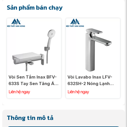
Sản phẩm bán chạy
Vòi Sen Tắm Inax BFV-
Vòi Lavabo Inax LFV-
633S Tay Sen Tăng Áp
632SH-2 Nóng Lạnh
Nóng Lạnh
Thân Cao Gồm Nút
Liên hệ ngay
Liên hệ ngay
Chặn Nước
Thông tin mô tả