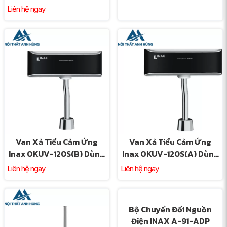
120S(B)-0.5DC Dùng Pin
Liên hệ ngay
0.5 Lít
Van Xả Tiểu Cảm Ứng
Van Xả Tiểu Cảm Ứng
Inax OKUV-120S(B) Dùng
Inax OKUV-120S(A) Dùng
Pin
PIN
Liên hệ ngay
Liên hệ ngay