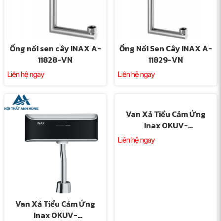
Ống nối sen cây INAX A-
Ống Nối Sen Cây INAX A-
11828-VN
11829-VN
Liên hệ ngay
Liên hệ ngay
Van Xả Tiểu Cảm Ứng
Inax OKUV-
120S(B)-0.5AC 220V 0.5
Liên hệ ngay
Lít
Van Xả Tiểu Cảm Ứng
Inax OKUV-