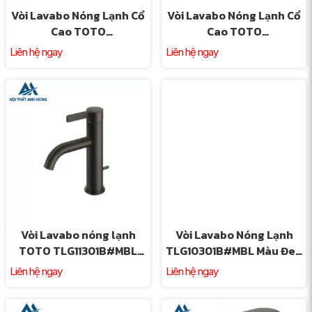
Vòi Lavabo Nóng Lạnh Cổ
Vòi Lavabo Nóng Lạnh Cổ
Cao TOTO
Cao TOTO
TLP03301A1#MBL Đen Mờ
TLG11305B#MBL Màu Đen
Liên hệ ngay
Liên hệ ngay
Mờ
Vòi Lavabo nóng lạnh
Vòi Lavabo Nóng Lạnh
TOTO TLG11301B#MBL
TLG10301B#MBL Màu Đen
Màu Đen Mờ
Mờ
Liên hệ ngay
Liên hệ ngay