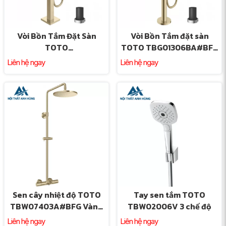
Vòi Bồn Tắm Đặt Sàn
Vòi Bồn Tắm đặt sàn
TOTO
TOTO TBG01306BA#BFG
TBG02306BA#BFG
TBN01105B Nóng Lạnh
Liên hệ ngay
Liên hệ ngay
TBN01105B Nóng Lạnh
Màu Vàng Pháp Mờ
Vàng Pháp Mờ
Sen cây nhiệt độ TOTO
Tay sen tắm TOTO
TBW07403A#BFG Vàng
TBW02006V 3 chế độ
Pháp Mờ
Liên hệ ngay
Liên hệ ngay