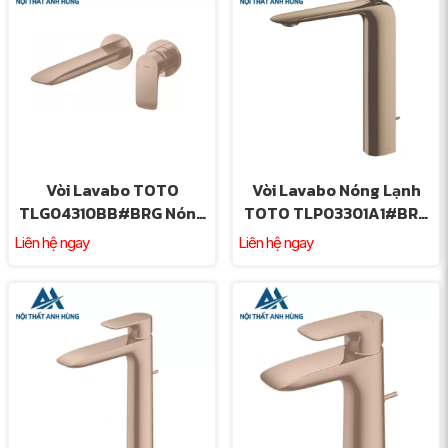
Vòi Lavabo TOTO
Vòi Lavabo Nóng Lạnh
TLG04310BB#BRG Nóng
TOTO TLP03301A1#BRG
Lạnh Gắn Tường Màu
Cổ Cao Vàng Hồng
Liên hệ ngay
Liên hệ ngay
Vàng Hồng