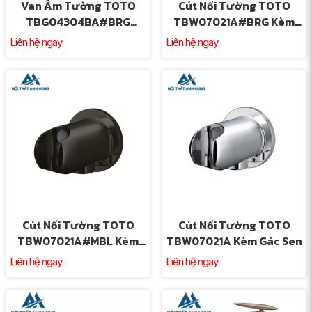
Van Âm Tường TOTO
Cút Nối Tường TOTO
TBG04304BA#BRG
TBW07021A#BRG Kèm
TBN01001B Chuyển
Gác Sen Màu Vàng Hồng
Liên hệ ngay
Liên hệ ngay
Hướng Vàng Hồng
Cút Nối Tường TOTO
Cút Nối Tường TOTO
TBW07021A#MBL Kèm
TBW07021A Kèm Gác Sen
Gác Sen Màu Đen Mờ
Liên hệ ngay
Liên hệ ngay