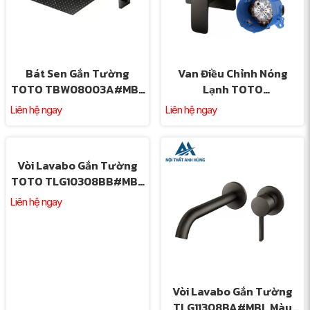
Bát Sen Gắn Tường
Van Điều Chỉnh Nóng
TOTO TBW08003A#MBL
Lạnh TOTO
Màu Đen Mờ
TBG04304BB#MBL
Liên hệ ngay
Liên hệ ngay
TBN01001B Đen Mờ
Vòi Lavabo Gắn Tường
TOTO TLG10308BB#MBL
Màu Đen Mờ
Liên hệ ngay
Vòi Lavabo Gắn Tường
TLG11308BA#MBL Màu