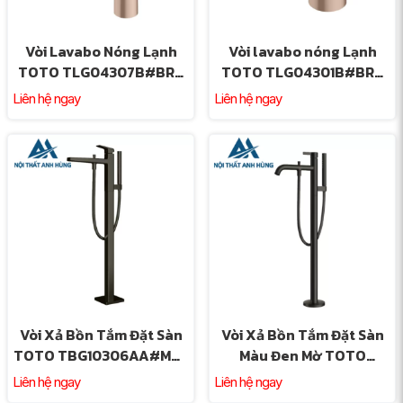
Vòi Lavabo Nóng Lạnh
Vòi lavabo nóng Lạnh
TOTO TLG04307B#BRG
TOTO TLG04301B#BRG
Thân Cao Màu Vàng Hồng
Màu Vàng Hồng
Liên hệ ngay
Liên hệ ngay
Vòi Xả Bồn Tắm Đặt Sàn
Vòi Xả Bồn Tắm Đặt Sàn
TOTO TBG10306AA#MBL
Màu Đen Mờ TOTO
TBN01105B Màu Đen Mờ
TBG11306AA#MBL
Liên hệ ngay
Liên hệ ngay
TBN01105B Nóng Lạnh