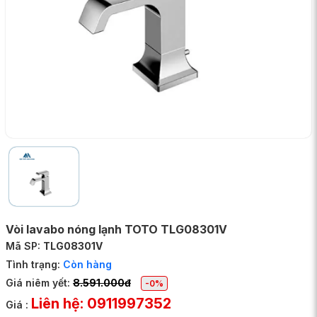
Vòi lavabo nóng lạnh TOTO TLG08301V
Mã SP:
TLG08301V
Tình trạng:
Còn hàng
Giá niêm yết:
8.591.000đ
-0%
Liên hệ: 0911997352
Giá :