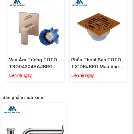
Van Âm Tường TOTO
Phểu Thoát Sàn TOTO
TBG04304BA#BRG
TX1DB#BRG Màu Vàng
TBN01001B Chuyển
Hồng
Liên hệ ngay
Liên hệ ngay
Hướng Vàng Hồng
Sản phẩm mua kèm