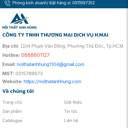
Phòng kinh doanh/ Đặt hàng sỉ:
0911997352
CÔNG TY TNHH THƯƠNG MẠI DỊCH VỤ H.MAI
Địa chỉ:
1104 Phạm Văn Đồng, Phường Thủ Đức, Tp.HCM
0888601127
Hotline:
Email:
noithatanhhung1104@gmail.com
MST:
0315788673
Website:
https://noithatanhhung.com
Về chúng tôi
Thiết kế sang trọng, hiện đại
Trang chủ
Giới thiệu
Vòi lavabo nóng lạnh
TOTO TLS04301V sở hữu
Sản phẩm
Tin tức
đường nét thiết kế tối giản nhưng không kém phần tinh
tế, mang đậm phong cách hiện đại của Nhật Bản. Bề
Catalogue
Liên hệ
mặt sản phẩm được hoàn thiện bóng loáng, phản chiếu