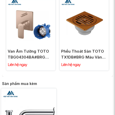
Van Âm Tường TOTO
Phểu Thoát Sàn TOTO
TBG04304BA#BRG
TX1DB#BRG Màu Vàng
TBN01001B Chuyển
Hồng
Liên hệ ngay
Liên hệ ngay
Hướng Vàng Hồng
Sản phẩm mua kèm