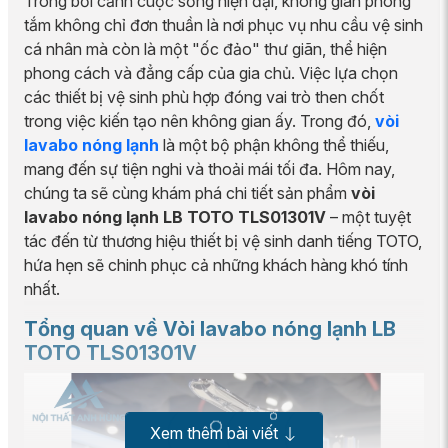
Trong bối cảnh cuộc sống hiện đại, không gian phòng
tắm không chỉ đơn thuần là nơi phục vụ nhu cầu vệ sinh
cá nhân mà còn là một "ốc đảo" thư giãn, thể hiện
phong cách và đẳng cấp của gia chủ. Việc lựa chọn
các thiết bị vệ sinh phù hợp đóng vai trò then chốt
trong việc kiến tạo nên không gian ấy. Trong đó,
vòi
lavabo nóng lạnh
là một bộ phận không thể thiếu,
mang đến sự tiện nghi và thoải mái tối đa. Hôm nay,
chúng ta sẽ cùng khám phá chi tiết sản phẩm
vòi
lavabo nóng lạnh LB TOTO TLS01301V
– một tuyệt
tác đến từ thương hiệu thiết bị vệ sinh danh tiếng TOTO,
hứa hẹn sẽ chinh phục cả những khách hàng khó tính
nhất.
Tổng quan về Vòi lavabo nóng lạnh LB
TOTO TLS01301V
Xem thêm bài viết