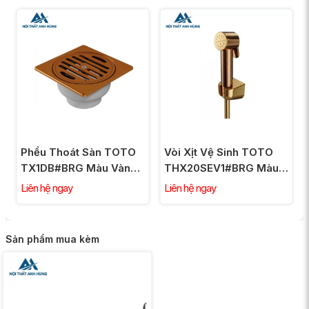
Phểu Thoát Sàn TOTO
Vòi Xịt Vệ Sinh TOTO
TX1DB#BRG Màu Vàng
THX20SEV1#BRG Màu
Hồng
Vàng Hồng
Liên hệ ngay
Liên hệ ngay
Sản phẩm mua kèm