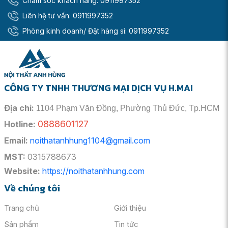
Chăm sóc khách hàng:
0911997352
độ bền bỉ theo thời gian mà còn giữ cho vòi luôn sáng
đẹp như mới. Công nghệ trộn lẫn nước nóng - lạnh tiên
Liên hệ tư vấn:
0911997352
tiến giúp người dùng dễ dàng điều chỉnh nhiệt độ nước
Phòng kinh doanh/ Đặt hàng sỉ:
0911997352
mong muốn, mang đến trải nghiệm thoải mái và an
toàn, đặc biệt là cho các thành viên trong
gia đình
có
trẻ nhỏ hoặc người lớn tuổi.
Ưu Điểm Vượt Trội Khi Lựa Chọn Vòi
CÔNG TY TNHH THƯƠNG MẠI DỊCH VỤ H.MAI
Lavabo Inax LFV-502SH
Địa chỉ:
1104 Phạm Văn Đồng, Phường Thủ Đức, Tp.HCM
0888601127
Hotline:
Email:
noithatanhhung1104@gmail.com
MST:
0315788673
Website:
https://noithatanhhung.com
Về chúng tôi
Trang chủ
Giới thiệu
Sản phẩm
Tin tức