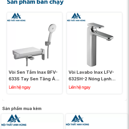
Sản phẩm bán chạy
Vòi Sen Tắm Inax BFV-
Vòi Lavabo Inax LFV-
633S Tay Sen Tăng Áp
632SH-2 Nóng Lạnh
Nóng Lạnh
Thân Cao Gồm Nút
Liên hệ ngay
Liên hệ ngay
Chặn Nước
Sản phẩm mua kèm