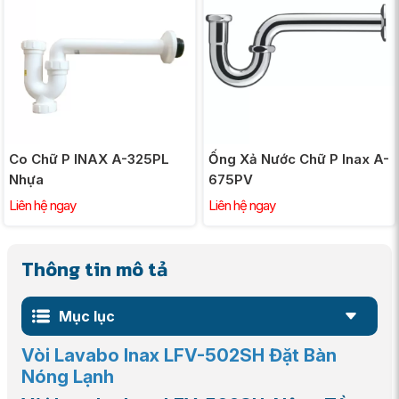
Co Chữ P INAX A-325PL
Ống Xả Nước Chữ P Inax A-
Nhựa
675PV
Liên hệ ngay
Liên hệ ngay
Thông tin mô tả
Mục lục
Vòi Lavabo Inax LFV-502SH Đặt Bàn
Nóng Lạnh