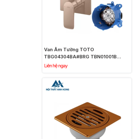
Van Âm Tường TOTO
TBG04304BA#BRG TBN01001B
Chuyển Hướng Vàng Hồng
Liên hệ ngay