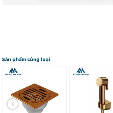
Sản phẩm cùng loại
Van điều chỉnh nóng lạnh TOTO TBS03304B là một bộ phậ
vai trò chủ đạo trong việc kiểm soát dòng nước, nhiệt độ
LC Series của TOTO, nổi bật với thiết kế hiện đại, chất liệ
nghi và sang trọng cho không gian phòng tắm.
Thông số kỹ thuật chi tiết của TOTO TBS03304
Để hiểu rõ hơn về khả năng hoạt động và ưu điểm của sản
sau: