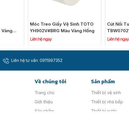
van chuyển hướng
ệ Sinh TOTO
Cút Nối Tường TOTO
Cút 
ơng 5m - 100m cột nước)
u Vàng Hồng
TBW07021A#BRG Kèm Gác Sen
TBW0
Màu Vàng Hồng
Màu 
Liên hệ ngay
Liên h
Liên hệ tư vấn:
0911997352
Về chúng tôi
Sản phẩm
Trang chủ
Thiết bị vệ sinh
Giới thiệu
Thiết bị nhà bếp
Sản phẩm
Thiết bị nước
Tin tức
Thiết bị đèn