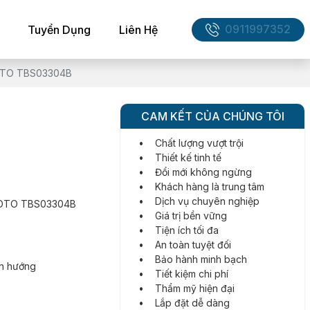
0911997352
Tuyển Dụng
Liên Hệ
TOTO TBS03304B
CAM KẾT CỦA CHÚNG TÔI
• Chất lượng vượt trội
• Thiết kế tinh tế
• Đổi mới không ngừng
• Khách hàng là trung tâm
• Dịch vụ chuyên nghiệp
h TOTO TBS03304B
• Giá trị bền vững
• Tiện ích tối đa
• An toàn tuyệt đối
• Bảo hành minh bạch
ển hướng
• Tiết kiệm chi phí
• Thẩm mỹ hiện đại
• Lắp đặt dễ dàng