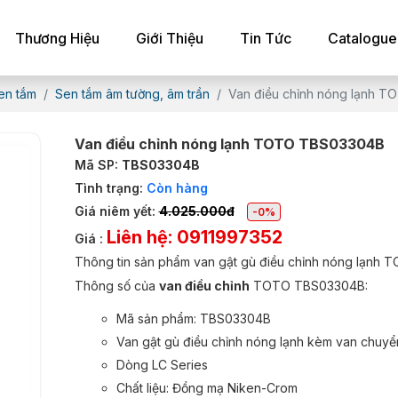
Thương Hiệu
Giới Thiệu
Tin Tức
Catalogue
en tắm
Sen tắm âm tường, âm trần
Van điều chỉnh nóng lạnh 
Van điều chỉnh nóng lạnh TOTO TBS03304B
Mã SP:
TBS03304B
Tình trạng:
Còn hàng
Giá niêm yết:
4.025.000đ
-0%
Liên hệ: 0911997352
Giá :
Thông tin sản phẩm van gật gù điều chỉnh nóng lạn
Thông số của
van điều chỉnh
TOTO TBS03304B:
Mã sản phẩm: TBS03304B
Van gật gù điều chỉnh nóng lạnh kèm van chuy
Dòng LC Series
Chất liệu: Đồng mạ Niken-Crom