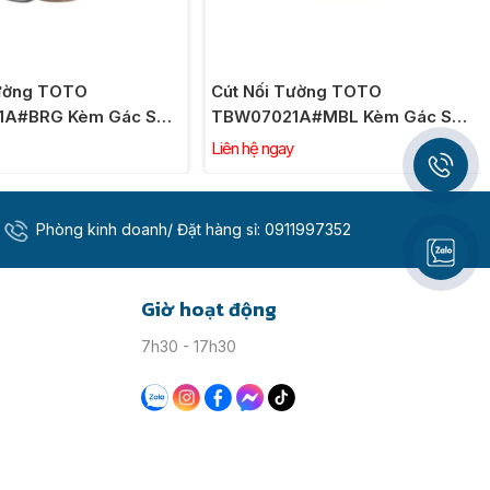
Nối Tường TOTO
7021A#MBL Kèm Gác Sen
Đen Mờ
ệ ngay
Phòng kinh doanh/ Đặt hàng sỉ:
0911997352
Giờ hoạt động
7h30 - 17h30