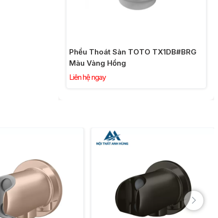
Phểu Thoát Sàn TOTO TX1DB#BRG
Màu Vàng Hồng
Liên hệ ngay
Cút Nối Tường TOTO
TBW07021A Kèm Gác Sen
Liên hệ ngay