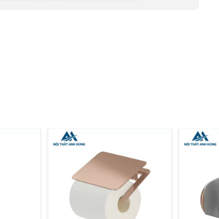
n quan trọng trong hệ thống sen tắm âm tường, đóng
 và chuyển đổi chế độ tắm. Sản phẩm này thuộc dòng
u cao cấp và các tính năng thông minh, mang đến sự tiện
B
 phẩm, chúng ta cần xem xét các thông số kỹ thuật