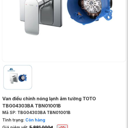
Van điều chỉnh nóng lạnh âm tường TOTO
TBG04303BA TBN01001B
Mã SP:
TBG04303BA TBN01001B
Tình trạng:
Còn hàng
Giá niêm yết:
5.881.000đ
-0%