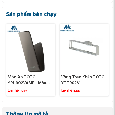
Sản phẩm bán chạy
Móc Áo TOTO
Vòng Treo Khăn TOTO
YRH902V#MBL Màu
YTT902V
Đen Mờ
Liên hệ ngay
Liên hệ ngay
Thông tin mô tả