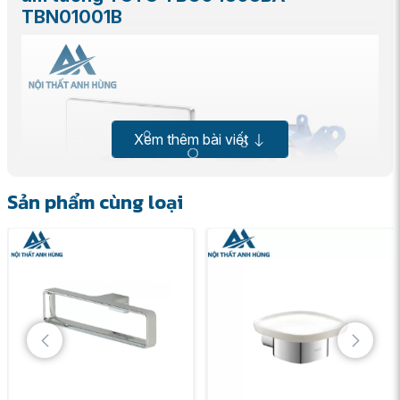
TBN01001B
Xem thêm bài viết
Sản phẩm cùng loại
Van điều chỉnh nóng lạnh âm tường TOTO
TBG04303BA TBN01001B, với mã cũ là
TBG04303B/TBN01001B, là một sản phẩm thuộc
dòng GA Series cao cấp của TOTO, chuyên dụng cho