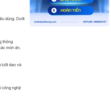
iêu dùng. Dưới
g thông
các món ăn.
u lưỡi dao và
i công nghệ