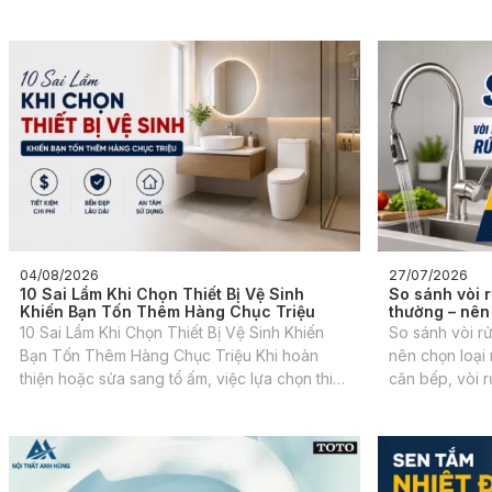
04/08/2026
27/07/2026
10 Sai Lầm Khi Chọn Thiết Bị Vệ Sinh
So sánh vòi r
Khiến Bạn Tốn Thêm Hàng Chục Triệu
thường – nên
10 Sai Lầm Khi Chọn Thiết Bị Vệ Sinh Khiến
So sánh vòi rử
Bạn Tốn Thêm Hàng Chục Triệu Khi hoàn
nên chọn loại 
thiện hoặc sửa sang tổ ấm, việc lựa chọn thiết
căn bếp, vòi r
bị vệ sinh và các vật dụng nội thất luôn tiêu
bị được sử dụn
tốn một khoản ngân sách rất lớn của các gia
ngày.
đình.