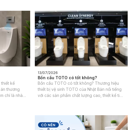
13/07/2026
Bồn cầu TOTO có tốt không?
thiết kế
Bồn cầu TOTO có tốt không? Thương hiệu
 án thương
thiết bị vệ sinh TOTO của Nhật Bản nổi tiếng
m chí là nhà
với các sản phẩm chất lượng cao, thiết kế tinh
 tiện nghi và
tế và công nghệ tiên tiến. Trong đó, bồn cầu
 yếu tố được
TOTO luôn là dòng sản phẩm được quan tâm
và đánh giá cao.