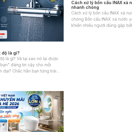
20/06/2026
 độ là gì?
Cách xử lý bồn cầu INAX xả 
nhanh chóng
độ là gì? Và tại sao nó lại được
Cách xử lý bồn cầu INAX xả n
 bạn" đáng tin cậy cho mỗi
chóng Bồn cầu INAX xả nước yếu
n đại? Chắc hẳn bạn từng trải
khiến nhiều người dùng gặp bất
khó chịu khi đang tắm, bỗng
sinh hoạt, đặc biệt khi nước kh
ớc nóng bỏng hoặc lạnh buốt
cuốn trôi chất thải chỉ sau một l
đó đang dùng nước ở chỗ khác.