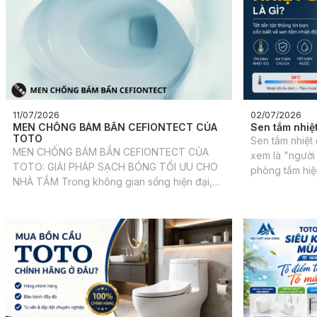
11/07/2026
02/07/2026
MEN CHỐNG BÁM BẨN CEFIONTECT CỦA
Sen tắm nhiệt
TOTO
Sen tắm nhiệt 
MEN CHỐNG BÁM BẨN CEFIONTECT CỦA
xem là "người
TOTO: GIẢI PHÁP SẠCH BÓNG TỐI ƯU CHO
phòng tắm hiệ
NHÀ TẮM Trong không gian sống hiện đại,
qua cảm giác 
tiện nghi và vệ sinh luôn là yếu tố được đặt
nhiên dòng nư
lên hàng đầu, đặc biệt là khu vực nhà tắm.
ập đến vì ai 