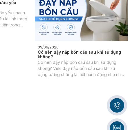
09/06/2026
nước yếu
Có nên đậy nắp bồn cầu sau khi sử dụng
không?
ước yếu nhanh
Có nên đậy nắp bồn cầu sau khi sử dụng
 là tình trạng
không? Việc đậy nắp bồn cầu sau khi sử
 tiện trong
dụng tưởng chừng là một hành động nhỏ nhặt
ông đủ lực để
nhưng lại gây ra không ít tranh cãi. Liệu có
ần xả.
nên thực hiện thói quen này hay không, và
những ảnh hưởng của nó đến sức khỏe, vệ
sinh