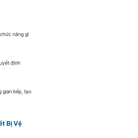
 chức năng gì
uyết định
 gian bếp, tạo
t Bị Vệ