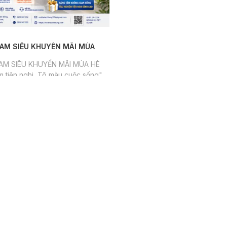
AM SIÊU KHUYẾN MÃI MÙA
AM SIÊU KHUYẾN MÃI MÙA HÈ
m tiện nghi, Tô màu cuộc sống"
 nghi, Tô màu cuộc sống" là
à TOTO Việt Nam muốn gửi gắm
trình siêu khuyến mãi mùa hè
 từ ngày 18/05 đến 30/06/2026.
Liên hệ tư vấn:
0911997352
Về chúng tôi
Sản phẩm
Trang chủ
Thiết bị vệ sinh
Giới thiệu
Thiết bị nhà bếp
Sản phẩm
Thiết bị nước