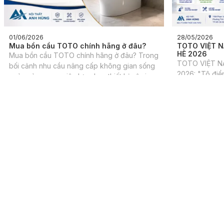
01/06/2026
28/05/2026
Mua bồn cầu TOTO chính hãng ở đâu?
TOTO VIỆT N
HÈ 2026
Mua bồn cầu TOTO chính hãng ở đâu? Trong
TOTO VIỆT N
bối cảnh nhu cầu nâng cấp không gian sống
2026: "Tô điể
ngày càng cao, việc lựa chọn thiết bị vệ sinh
"Tô điểm tiện
chất lượng, bền bỉ và thẩm mỹ trở thành ưu
thông điệp m
tiên hàng đầu của nhiều gia đình Việt.
trong chương 
2026, diễn ra
Chăm sóc khách hàng:
0911997352
CÔNG TY TNHH THƯƠNG MẠI DỊCH VỤ H.MAI
Địa chỉ:
1104 Phạm Văn Đồng, Phường Thủ Đức, Tp.HCM