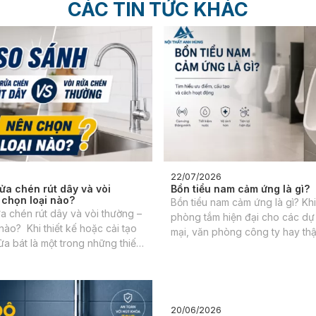
CÁC TIN TỨC KHÁC
22/07/2026
ửa chén rút dây và vòi
Bồn tiểu nam cảm ứng là gì?
 chọn loại nào?
Bồn tiểu nam cảm ứng là gì? Khi 
a chén rút dây và vòi thường –
phòng tắm hiện đại cho các dự
nào? Khi thiết kế hoặc cải tạo
mại, văn phòng công ty hay thậ
ửa bát là một trong những thiết
phố cao cấp, việc tối ưu hóa sự
g với tần suất cao nhất mỗi
bảo vệ sức khỏe luôn là những
đặt lên hàng đầu.