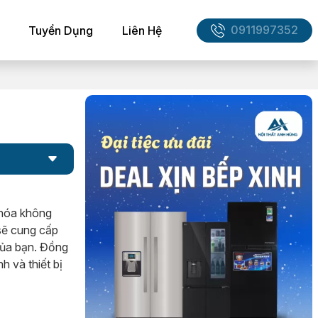
0911997352
Tuyển Dụng
Liên Hệ
 hóa không
 sẽ cung cấp
 của bạn. Đồng
 và thiết bị