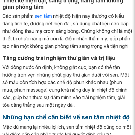
Thiết kế hiện đại, sang trọng, nâng tầm không
gian phòng tắm
Các sản phẩm
sen tắm
nhiệt độ hiện nay thường có kiểu
dáng tinh tế, đường nét hiện đại, sử dụng chất liệu cao cấp
như đồng thau mạ crom sáng bóng. Chúng không chỉ là một
thiết bị chức năng mà còn là điểm nhấn thẩm mỹ, góp phần
tạo nên một không gian phòng tắm sang trọng và tiện nghi.
Tăng cường trải nghiệm thư giãn và trị liệu
Với dòng nước ổn định, không giật cục, bạn có thể tận
hưởng trọn vẹn những phút giây thư giãn dưới vòi sen. Một
số mẫu còn tích hợp các chế độ phun khác nhau (phun
mưa, phun massage) cùng khả năng duy trì nhiệt độ chính
xác, giúp bạn thực sự đắm mình vào trải nghiệm tắm, giải
tỏa căng thẳng sau một ngày dài.
Những hạn chế cần biết về sen tắm nhiệt độ
Mặc dù mang lại nhiều lợi ích, sen tắm nhiệt độ cũng có một
vài điểm cần cân nhắc trước khi quyết định đầu tư.