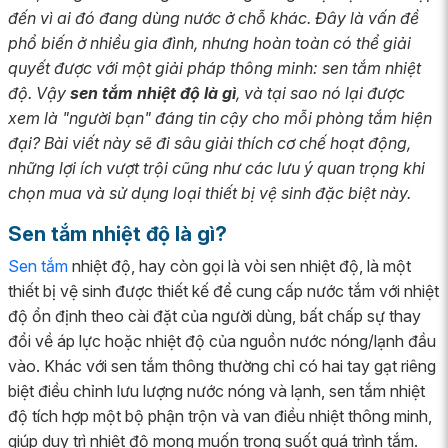
đến vì ai đó đang dùng nước ở chỗ khác. Đây là vấn đề
phổ biến ở nhiều gia đình, nhưng hoàn toàn có thể giải
quyết được với một giải pháp thông minh: sen tắm nhiệt
độ. Vậy
sen tắm nhiệt độ là gì
, và tại sao nó lại được
xem là "người bạn" đáng tin cậy cho mỗi phòng tắm hiện
đại? Bài viết này sẽ đi sâu giải thích cơ chế hoạt động,
những lợi ích vượt trội cũng như các lưu ý quan trọng khi
chọn mua và sử dụng loại thiết bị vệ sinh đặc biệt này.
Sen tắm nhiệt độ là gì?
Sen tắm
nhiệt độ, hay còn gọi là vòi sen nhiệt độ, là một
thiết bị vệ sinh được thiết kế để cung cấp nước tắm với nhiệt
độ ổn định theo cài đặt của người dùng, bất chấp sự thay
đổi về áp lực hoặc nhiệt độ của nguồn nước nóng/lạnh đầu
vào. Khác với sen tắm thông thường chỉ có hai tay gạt riêng
biệt điều chỉnh lưu lượng nước nóng và lạnh, sen tắm nhiệt
độ tích hợp một bộ phận trộn và van điều nhiệt thông minh,
giúp duy trì nhiệt độ mong muốn trong suốt quá trình tắm.