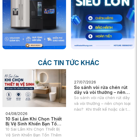
CÁC TIN TỨC KHÁC
27/07/2026
So sánh vòi rửa chén rút
dây và vòi thường – nên
chọn loại nào?
So sánh vòi rửa chén rút dây
và vòi thường – nên chọn loại
nào? Khi thiết kế hoặc cải tạo
04/08/2026
căn bếp, vòi rửa bát là một
10 Sai Lầm Khi Chọn Thiết
trong những thiết bị được sử
Bị Vệ Sinh Khiến Bạn Tốn
dụng với tần suất cao nhất
Thêm Hàng Chục Triệu
10 Sai Lầm Khi Chọn Thiết Bị
mỗi ngày.
Vệ Sinh Khiến Bạn Tốn Thêm