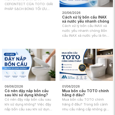
CEFIONTECT CỦA TOTO: GIẢI
PHÁP SẠCH BÓNG TỐI ƯU
20/06/2026
CHO NHÀ TẮM Trong không
Cách xử lý bồn cầu INAX
gian sống hiện đại, tiện nghi
xả nước yếu nhanh chóng
và vệ sinh luôn là yếu tố
Cách xử lý bồn cầu INAX xả
được đặt lên hàng đầu, đặc
nước yếu nhanh chóng Bồn
biệt là khu vực nhà tắm.
cầu INAX xả nước yếu là tình
trạng khiến nhiều người dùng
gặp bất tiện trong sinh hoạt,
đặc biệt khi nước không đủ
lực để cuốn trôi chất thải chỉ
sau một lần xả.
09/06/2026
01/06/2026
Có nên đậy nắp bồn cầu
Mua bồn cầu TOTO chính
sau khi sử dụng không?
hãng ở đâu?
Có nên đậy nắp bồn cầu sau
Mua bồn cầu TOTO chính
khi sử dụng không? Việc đậy
hãng ở đâu? Trong bối cảnh
nắp bồn cầu sau khi sử dụng
nhu cầu nâng cấp không gian
tưởng chừng là một hành
sống ngày càng cao, việc lựa