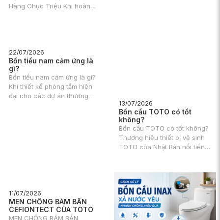
Hàng Chục Triệu Khi hoàn
thiện hoặc sửa sang tổ ấm,
việc lựa chọn thiết bị vệ sinh
và các vật dụng nội thất luôn
tiêu tốn một khoản ngân sách
rất lớn của các gia đình.
22/07/2026
Bồn tiểu nam cảm ứng là
gì?
Bồn tiểu nam cảm ứng là gì?
Khi thiết kế phòng tắm hiện
đại cho các dự án thương
13/07/2026
mại, văn phòng công ty hay
Bồn cầu TOTO có tốt
thậm chí là nhà phố cao cấp,
không?
việc tối ưu hóa sự tiện nghi
Bồn cầu TOTO có tốt không?
và bảo vệ sức khỏe luôn là
Thương hiệu thiết bị vệ sinh
những yếu tố được đặt lên
TOTO của Nhật Bản nổi tiếng
hàng đầu.
với các sản phẩm chất lượng
cao, thiết kế tinh tế và công
nghệ tiên tiến. Trong đó, bồn
cầu TOTO luôn là dòng sản
11/07/2026
phẩm được quan tâm và đánh
MEN CHỐNG BÁM BẨN
giá cao.
CEFIONTECT CỦA TOTO
MEN CHỐNG BÁM BẨN