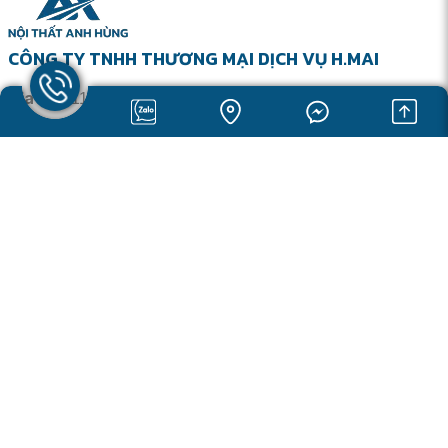
CÔNG TY TNHH THƯƠNG MẠI DỊCH VỤ H.MAI
Địa chỉ:
1104 Phạm Văn Đồng, Phường Thủ Đức, Tp.HCM
0888601127
Hotline:
Email:
noithatanhhung1104@gmail.com
MST:
0315788673
Website:
https://noithatanhhung.com
Về chúng tôi
Trang chủ
Giới thiệu
Sản phẩm
Tin tức
Catalogue
Liên hệ
Sản phẩm
Thiết bị vệ sinh
Thiết bị nhà bếp