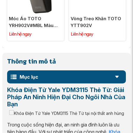
Móc Áo TOTO
Vòng Treo Khăn TOTO
YRH902V#MBL Màu
YTT902V
Đen Mờ
Liên hệ ngay
Liên hệ ngay
Thông tin mô tả
Mục lục
Khóa Điện Tử Yale YDM3115 Thẻ Từ: Giải
Pháp An Ninh Hiện Đại Cho Ngôi Nhà Của
Bạn
Trong cuộc sống hiện đại, an ninh gia đình luôn là ưu
tiên hàng đầu. Với sự phát triển của công nghệ,
Khóa