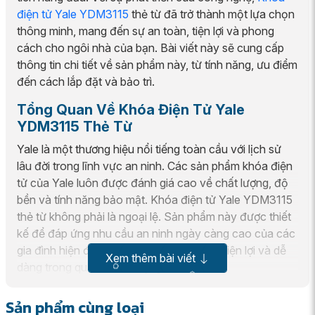
điện tử Yale YDM3115
thẻ từ đã trở thành một lựa chọn
thông minh, mang đến sự an toàn, tiện lợi và phong
cách cho ngôi nhà của bạn. Bài viết này sẽ cung cấp
thông tin chi tiết về sản phẩm này, từ tính năng, ưu điểm
đến cách lắp đặt và bảo trì.
Tổng Quan Về Khóa Điện Tử Yale
YDM3115 Thẻ Từ
Yale là một thương hiệu nổi tiếng toàn cầu với lịch sử
lâu đời trong lĩnh vực an ninh. Các sản phẩm khóa điện
tử của Yale luôn được đánh giá cao về chất lượng, độ
bền và tính năng bảo mật. Khóa điện tử Yale YDM3115
thẻ từ không phải là ngoại lệ. Sản phẩm này được thiết
kế để đáp ứng nhu cầu an ninh ngày càng cao của các
gia đình hiện đại, đồng thời mang đến sự tiện lợi và dễ
Xem thêm bài viết
dàng trong quá trình sử dụng.
Thiết Kế Hiện Đại và Sang Trọng
Sản phẩm cùng loại