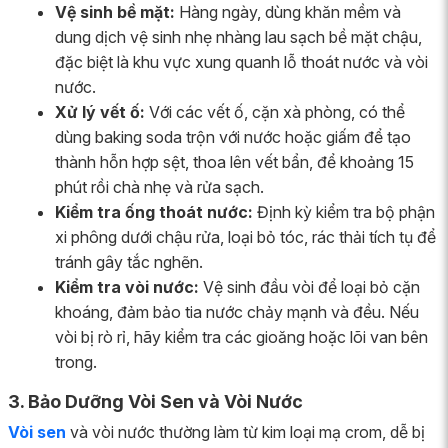
Vệ sinh bề mặt:
Hàng ngày, dùng khăn mềm và
dung dịch vệ sinh nhẹ nhàng lau sạch bề mặt chậu,
đặc biệt là khu vực xung quanh lỗ thoát nước và vòi
nước.
Xử lý vết ố:
Với các vết ố, cặn xà phòng, có thể
dùng baking soda trộn với nước hoặc giấm để tạo
thành hỗn hợp sệt, thoa lên vết bẩn, để khoảng 15
phút rồi chà nhẹ và rửa sạch.
Kiểm tra ống thoát nước:
Định kỳ kiểm tra bộ phận
xi phông dưới chậu rửa, loại bỏ tóc, rác thải tích tụ để
tránh gây tắc nghẽn.
Kiểm tra vòi nước:
Vệ sinh đầu vòi để loại bỏ cặn
khoáng, đảm bảo tia nước chảy mạnh và đều. Nếu
vòi bị rò rỉ, hãy kiểm tra các gioăng hoặc lõi van bên
trong.
3. Bảo Dưỡng Vòi Sen và Vòi Nước
Vòi sen
và vòi nước thường làm từ kim loại mạ crom, dễ bị