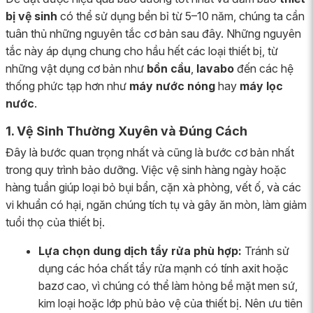
bị vệ sinh
có thể sử dụng bền bỉ từ 5–10 năm, chúng ta cần
tuân thủ những nguyên tắc cơ bản sau đây. Những nguyên
tắc này áp dụng chung cho hầu hết các loại thiết bị, từ
những vật dụng cơ bản như
bồn cầu
,
lavabo
đến các hệ
thống phức tạp hơn như
máy nước nóng
hay
máy lọc
nước
.
1. Vệ Sinh Thường Xuyên và Đúng Cách
Đây là bước quan trọng nhất và cũng là bước cơ bản nhất
trong quy trình bảo dưỡng. Việc vệ sinh hàng ngày hoặc
hàng tuần giúp loại bỏ bụi bẩn, cặn xà phòng, vết ố, và các
vi khuẩn có hại, ngăn chúng tích tụ và gây ăn mòn, làm giảm
tuổi thọ của thiết bị.
Lựa chọn dung dịch tẩy rửa phù hợp:
Tránh sử
dụng các hóa chất tẩy rửa mạnh có tính axit hoặc
bazơ cao, vì chúng có thể làm hỏng bề mặt men sứ,
kim loại hoặc lớp phủ bảo vệ của thiết bị. Nên ưu tiên