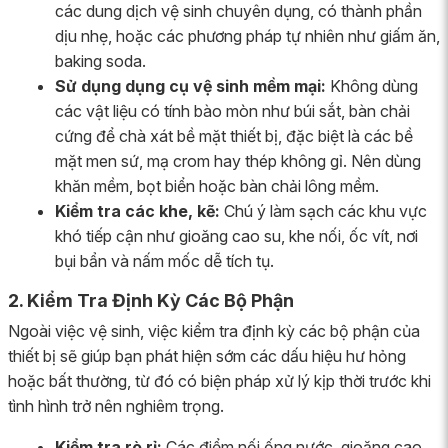
các dung dịch vệ sinh chuyên dụng, có thành phần
dịu nhẹ, hoặc các phương pháp tự nhiên như giấm ăn,
baking soda.
Sử dụng dụng cụ vệ sinh mềm mại:
Không dùng
các vật liệu có tính bào mòn như búi sắt, bàn chải
cứng để chà xát bề mặt thiết bị, đặc biệt là các bề
mặt men sứ, mạ crom hay thép không gỉ. Nên dùng
khăn mềm, bọt biển hoặc bàn chải lông mềm.
Kiểm tra các khe, kẽ:
Chú ý làm sạch các khu vực
khó tiếp cận như gioăng cao su, khe nối, ốc vít, nơi
bụi bẩn và nấm mốc dễ tích tụ.
2. Kiểm Tra Định Kỳ Các Bộ Phận
Ngoài việc vệ sinh, việc kiểm tra định kỳ các bộ phận của
thiết bị sẽ giúp bạn phát hiện sớm các dấu hiệu hư hỏng
hoặc bất thường, từ đó có biện pháp xử lý kịp thời trước khi
tình hình trở nên nghiêm trọng.
Kiểm tra rò rỉ:
Các điểm nối ống nước, gioăng cao