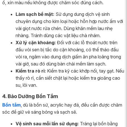
ố, xỉn màu nếu không được chăm sóc đúng cách.
Làm sạch bề mặt:
Sử dụng dung dịch vệ sinh
chuyên dụng cho kim loại hoặc hỗn hợp nước ấm với
vài giọt nước rửa chén. Dùng khăn mềm lau nhẹ
nhàng. Tránh dùng các vật liệu chà nhám.
Xử lý cặn khoáng:
Đối với các lỗ thoát nước trên
đầu vòi sen bị tắc do cặn khoáng, có thể tháo đầu
vòi ra, ngâm vào dung dịch giấm ăn pha loãng trong
vài giờ, sau đó dùng bàn chải mềm làm sạch.
Kiểm tra rò rỉ:
Kiểm tra kỹ các khớp nối, tay gạt. Nếu
thấy rò rỉ, cần siết chặt lại hoặc kiểm tra gioăng cao
su, lõi van.
4. Bảo Dưỡng Bồn Tắm
Bồn tắm
, dù là bồn sứ, acrylic hay đá, đều cần được chăm
sóc để giữ vẻ sáng bóng và sạch sẽ.
Vệ sinh sau mỗi lần sử dụng:
Tráng lại bồn bằng