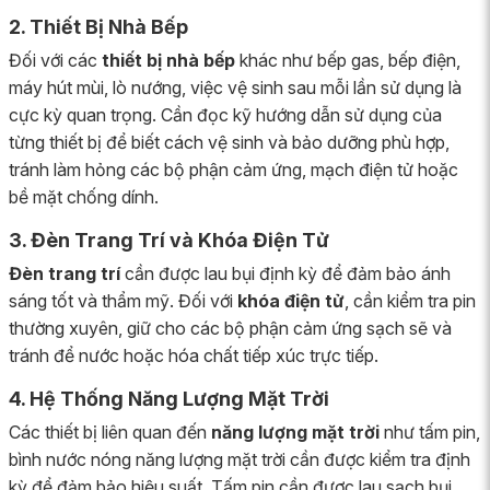
2. Thiết Bị Nhà Bếp
Đối với các
thiết bị nhà bếp
khác như bếp gas, bếp điện,
máy hút mùi, lò nướng, việc vệ sinh sau mỗi lần sử dụng là
cực kỳ quan trọng. Cần đọc kỹ hướng dẫn sử dụng của
từng thiết bị để biết cách vệ sinh và bảo dưỡng phù hợp,
tránh làm hỏng các bộ phận cảm ứng, mạch điện tử hoặc
bề mặt chống dính.
3. Đèn Trang Trí và Khóa Điện Tử
Đèn trang trí
cần được lau bụi định kỳ để đảm bảo ánh
sáng tốt và thẩm mỹ. Đối với
khóa điện tử
, cần kiểm tra pin
thường xuyên, giữ cho các bộ phận cảm ứng sạch sẽ và
tránh để nước hoặc hóa chất tiếp xúc trực tiếp.
4. Hệ Thống Năng Lượng Mặt Trời
Các thiết bị liên quan đến
năng lượng mặt trời
như tấm pin,
bình nước nóng năng lượng mặt trời cần được kiểm tra định
kỳ để đảm bảo hiệu suất. Tấm pin cần được lau sạch bụi