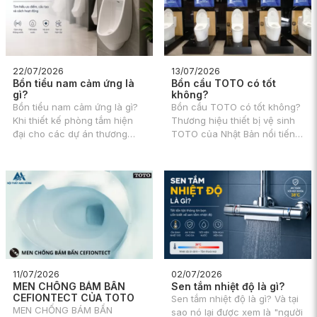
22/07/2026
13/07/2026
Bồn tiểu nam cảm ứng là
Bồn cầu TOTO có tốt
gì?
không?
Bồn tiểu nam cảm ứng là gì?
Bồn cầu TOTO có tốt không?
Khi thiết kế phòng tắm hiện
Thương hiệu thiết bị vệ sinh
đại cho các dự án thương
TOTO của Nhật Bản nổi tiếng
mại, văn phòng công ty hay
với các sản phẩm chất lượng
thậm chí là nhà phố cao cấp,
cao, thiết kế tinh tế và công
việc tối ưu hóa sự tiện nghi
nghệ tiên tiến. Trong đó, bồn
và bảo vệ sức khỏe luôn là
cầu TOTO luôn là dòng sản
những yếu tố được đặt lên
phẩm được quan tâm và đánh
hàng đầu.
giá cao.
11/07/2026
02/07/2026
MEN CHỐNG BÁM BẨN
Sen tắm nhiệt độ là gì?
CEFIONTECT CỦA TOTO
Sen tắm nhiệt độ là gì? Và tại
MEN CHỐNG BÁM BẨN
sao nó lại được xem là "người