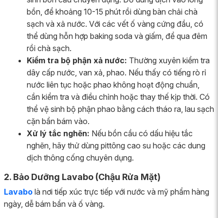
bồn, để khoảng 10-15 phút rồi dùng bàn chải chà
sạch và xả nước. Với các vết ố vàng cứng đầu, có
thể dùng hỗn hợp baking soda và giấm, để qua đêm
rồi chà sạch.
Kiểm tra bộ phận xả nước:
Thường xuyên kiểm tra
dây cấp nước, van xả, phao. Nếu thấy có tiếng rò rỉ
nước liên tục hoặc phao không hoạt động chuẩn,
cần kiểm tra và điều chỉnh hoặc thay thế kịp thời. Có
thể vệ sinh bộ phận phao bằng cách tháo ra, lau sạch
cặn bẩn bám vào.
Xử lý tắc nghẽn:
Nếu bồn cầu có dấu hiệu tắc
nghẽn, hãy thử dùng pittông cao su hoặc các dung
dịch thông cống chuyên dụng.
2. Bảo Dưỡng Lavabo (Chậu Rửa Mặt)
Lavabo
là nơi tiếp xúc trực tiếp với nước và mỹ phẩm hàng
ngày, dễ bám bẩn và ố vàng.