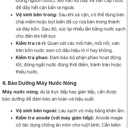
lượng nguồn nước). Mở van xả đáy và van cấp nước
để đẩy hết cặn bẩn ra ngoài.
Vệ sinh bên trong:
Sau khi xả cặn, có thể dùng bàn
chải mềm hoặc bọt biển để cọ rửa bên trong thành
và đáy bồn. Sau đó, súc lại nhiều lần bằng nước sạch
cho đến khi hết bọt.
Kiểm tra rò rỉ:
Quan sát các mối hàn, mối nối, van
trên bồn nước xem có dấu hiệu rò rỉ hay không.
Kiểm tra phao:
Đảm bảo bộ phận phao hoạt động
tốt, đóng ngắt nước đúng thời điểm, tránh tràn hoặc
thiếu nước.
6. Bảo Dưỡng Máy Nước Nóng
Máy nước nóng
, dù là trực tiếp hay gián tiếp, cần được
bảo dưỡng để đảm bảo an toàn và hiệu suất.
Vệ sinh bên ngoài:
Lau sạch vỏ máy bằng khăn ẩm.
Kiểm tra anode (với máy gián tiếp):
Anode magie
có tác dụng chống ăn mòn cho ruột bình. Cần kiểm