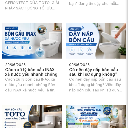
CEFIONTECT CỦA TOTO: GIẢI
bạn" đáng tin cậy cho mỗi
PHÁP SẠCH BÓNG TỐI ƯU
phòng tắm hiện đại? Chắc
CHO NHÀ TẮM Trong không
hẳn bạn từng trải qua cảm
gian sống hiện đại, tiện nghi
giác khó chịu khi đang tắm,
và vệ sinh luôn là yếu tố
bỗng nhiên dòng nước nóng
được đặt lên hàng đầu, đặc
bỏng hoặc lạnh buốt ập đến
biệt là khu vực nhà tắm.
vì ai đó đang dùng nước ở
chỗ khác.
20/06/2026
09/06/2026
Cách xử lý bồn cầu INAX
Có nên đậy nắp bồn cầu
xả nước yếu nhanh chóng
sau khi sử dụng không?
Cách xử lý bồn cầu INAX xả
Có nên đậy nắp bồn cầu sau
nước yếu nhanh chóng Bồn
khi sử dụng không? Việc đậy
cầu INAX xả nước yếu là tình
nắp bồn cầu sau khi sử dụng
trạng khiến nhiều người dùng
tưởng chừng là một hành
gặp bất tiện trong sinh hoạt,
động nhỏ nhặt nhưng lại gây
đặc biệt khi nước không đủ
ra không ít tranh cãi. Liệu có
lực để cuốn trôi chất thải chỉ
nên thực hiện thói quen này
sau một lần xả.
hay không, và những ảnh
hưởng của nó đến sức khỏe,
vệ sinh