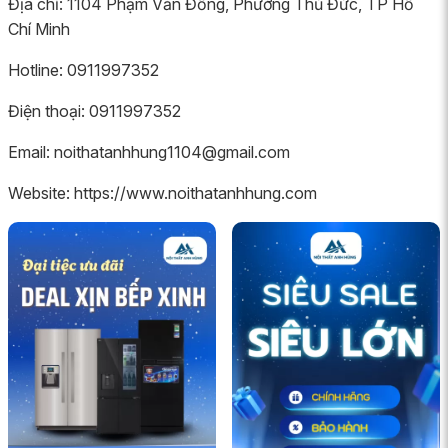
Địa chỉ: 1104 Phạm Văn Đồng, Phường Thủ Đức, TP Hồ
Chí Minh
Hotline: 0911997352
Điện thoại: 0911997352
Email: noithatanhhung1104@gmail.com
Website: https://www.noithatanhhung.com