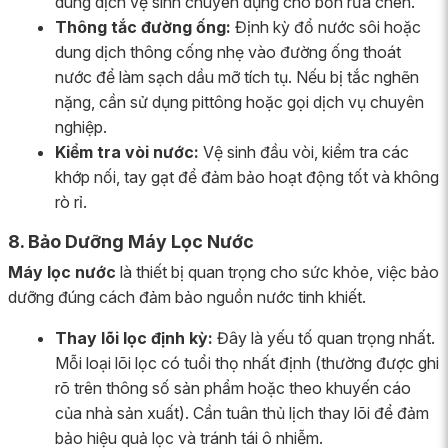
dung dịch vệ sinh chuyên dụng cho bồn rửa chén.
Thông tắc đường ống:
Định kỳ đổ nước sôi hoặc
dung dịch thông cống nhẹ vào đường ống thoát
nước để làm sạch dầu mỡ tích tụ. Nếu bị tắc nghẽn
nặng, cần sử dụng pittông hoặc gọi dịch vụ chuyên
nghiệp.
Kiểm tra vòi nước:
Vệ sinh đầu vòi, kiểm tra các
khớp nối, tay gạt để đảm bảo hoạt động tốt và không
rò rỉ.
8. Bảo Dưỡng Máy Lọc Nước
Máy lọc nước
là thiết bị quan trọng cho sức khỏe, việc bảo
dưỡng đúng cách đảm bảo nguồn nước tinh khiết.
Thay lõi lọc định kỳ:
Đây là yếu tố quan trọng nhất.
Mỗi loại lõi lọc có tuổi thọ nhất định (thường được ghi
rõ trên thông số sản phẩm hoặc theo khuyến cáo
của nhà sản xuất). Cần tuân thủ lịch thay lõi để đảm
bảo hiệu quả lọc và tránh tái ô nhiễm.