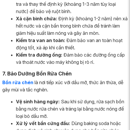
tra và thay thế định kỳ (khoảng 1-3 năm tùy loại
nước) để bảo vệ ruột bình.
Xả cặn bình chứa:
Định kỳ (khoảng 1-2 năm) nên xả
hết nước và cặn bẩn trong bình chứa để tránh làm
giảm hiệu suất làm nóng và gây ăn mòn.
Kiểm tra van an toàn:
Đảm bảo van an toàn hoạt
động tốt, xả áp khi cần thiết.
Kiểm tra đường ống:
Đảm bảo các đường ống cấp
và thoát nước vào máy không bị rò rỉ.
7. Bảo Dưỡng Bồn Rửa Chén
Bồn rửa chén
là nơi tiếp xúc với dầu mỡ, thức ăn thừa, dễ
gây mùi và tắc nghẽn.
Vệ sinh hàng ngày:
Sau khi sử dụng, rửa sạch bồn
bằng nước rửa chén và tráng lại bằng nước nóng để
loại bỏ dầu mỡ.
Xử lý vết bẩn cứng đầu:
Dùng baking soda hoặc