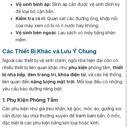
Vệ sinh bình áp:
Bình áp cần được vệ sinh định kỳ
để loại bỏ cặn bẩn.
Kiểm tra rò rỉ:
Quan sát các đường ống, khớp nối
của máy xem có bị rò rỉ nước hay không.
Vệ sinh bên ngoài:
Lau sạch vỏ máy bằng khăn
mềm.
Các Thiết Bị Khác và Lưu Ý Chung
Ngoài các thiết bị vệ sinh chính, ngôi nhà hiện đại còn có
nhiều thiết bị liên quan khác như
phụ kiện
phòng tắm,
thiết
bị nhà bếp
,
đèn trang trí
,
khóa điện tử
, và các hệ thống
liên quan đến
năng lượng mặt trời
. Mỗi loại đều có những
yêu cầu bảo dưỡng riêng biệt.
1. Phụ Kiện Phòng Tắm
Các phụ kiện như giá treo khăn, kệ góc, móc áo, gương soi
cần được lau chùi thường xuyên để tránh bám bẩn, ố mốc,
đặc biệt là các phụ kiện bằng kim loại hoặc kính.