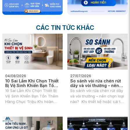
CÁC TIN TỨC KHÁC
04/08/2026
27/07/2026
10 Sai Lầm Khi Chọn Thiết
So sánh vòi rửa chén rút
Bị Vệ Sinh Khiến Bạn Tốn
dây và vòi thường – nên
Thêm Hàng Chục Triệu
chọn loại nào?
10 Sai Lầm Khi Chọn Thiết Bị
So sánh vòi rửa chén rút dây
Vệ Sinh Khiến Bạn Tốn Thêm
và vòi thường – nên chọn loại
Hàng Chục Triệu Khi hoàn
nào? Khi thiết kế hoặc cải tạo
thiện hoặc sửa sang tổ ấm,
căn bếp, vòi rửa bát là một
việc lựa chọn thiết bị vệ sinh
trong những thiết bị được sử
và các vật dụng nội thất luôn
dụng với tần suất cao nhất
tiêu tốn một khoản ngân sách
mỗi ngày.
rất lớn của các gia đình.