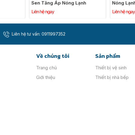
 Tìm hiểu thêm về các loại
bồn cầu thông minh
để thấy
Sen Tăng Áp Nóng Lạnh
Nóng Lạn
Chặn Nướ
Liên hệ ngay
Liên hệ ngay
ội
Liên hệ tư vấn:
0911997352
Về chúng tôi
Sản phẩm
Trang chủ
Thiết bị vệ sinh
Giới thiệu
Thiết bị nhà bếp
Sản phẩm
Thiết bị nước
Tin tức
Thiết bị đèn
Catalogue
Thiết bị khóa
Liên hệ
Phụ kiện