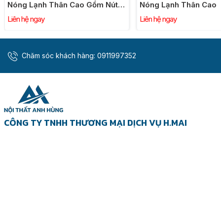
mang lại cảm giác thư thái và sạch sẽ sau mỗi lần sử dụng.
Nóng Lạnh Thân Cao Gồm Nút
Nóng Lạnh Thân Cao
rõ hơn sự phát triển của công nghệ này.
Chặn Nước
Liên hệ ngay
Liên hệ ngay
Thiết Kế Sang Trọng và Chất Lượng Vượt Tr
Chăm sóc khách hàng:
0911997352
CÔNG TY TNHH THƯƠNG MẠI DỊCH VỤ H.MAI
Địa chỉ:
1104 Phạm Văn Đồng, Phường Thủ Đức, Tp.HCM
0888601127
Hotline:
Email:
noithatanhhung1104@gmail.com
MST:
0315788673
Website:
https://noithatanhhung.com