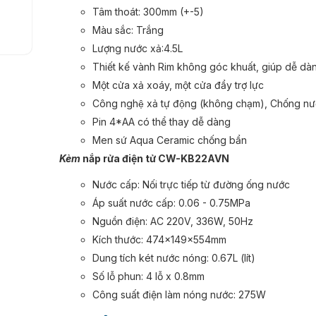
Tâm thoát: 300mm (+-5)
Màu sắc: Trắng
Lượng nước xả:4.5L
Thiết kế vành Rim không góc khuất, giúp dễ dàn
Một cửa xả xoáy, một cửa đẩy trợ lực
Công nghệ xả tự động (không chạm), Chống nư
Pin 4*AA có thể thay dễ dàng
Men sứ Aqua Ceramic chống bẩn
Kèm
nắp rửa điện tử CW-KB22AVN
Nước cấp: Nối trực tiếp từ đường ống nước
Áp suất nước cấp: 0.06 - 0.75MPa
Nguồn điện: AC 220V, 336W, 50Hz
Kích thước: 474x149x554mm
Dung tích két nước nóng: 0.67L (lít)
Số lỗ phun: 4 lỗ x 0.8mm
Công suất điện làm nóng nước: 275W