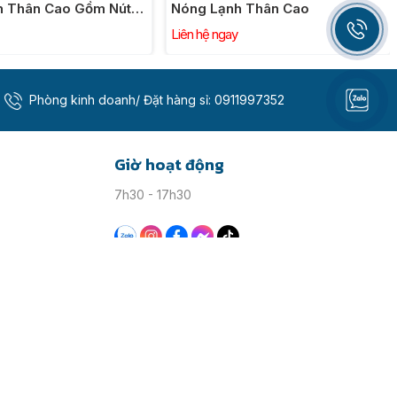
h Thân Cao Gồm Nút
Nóng Lạnh Thân Cao
c
Liên hệ ngay
Phòng kinh doanh/ Đặt hàng sỉ:
0911997352
Giờ hoạt động
7h30 - 17h30