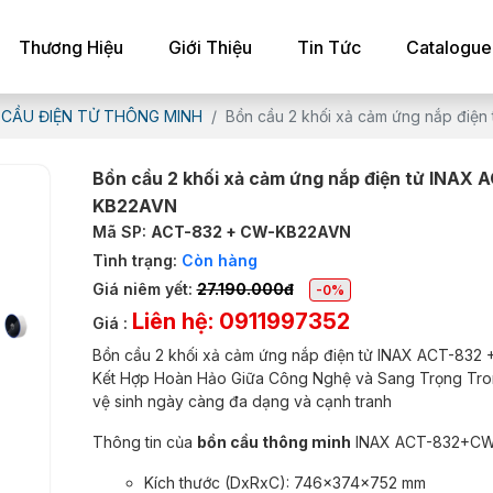
Thương Hiệu
Giới Thiệu
Tin Tức
Catalogue
 CẦU ĐIỆN TỬ THÔNG MINH
Bồn cầu 2 khối xả cảm ứng nắp điệ
Bồn cầu 2 khối xả cảm ứng nắp điện tử INAX
KB22AVN
Mã SP:
ACT-832 + CW-KB22AVN
Tình trạng:
Còn hàng
Giá niêm yết:
27.190.000đ
-0%
Liên hệ: 0911997352
Giá :
Bồn cầu 2 khối xả cảm ứng nắp điện tử INAX ACT-832
Kết Hợp Hoàn Hảo Giữa Công Nghệ và Sang Trọng Trong 
vệ sinh ngày càng đa dạng và cạnh tranh
Thông tin của
bồn cầu thông minh
INAX ACT-832+CW
Kích thước (DxRxC): 746x374x752 mm