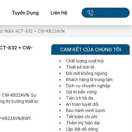
0911997352
Tuyển Dụng
Liên Hệ
n tử INAX ACT-832 + CW-KB22AVN
 ACT-832 + CW-
CAM KẾT CỦA CHÚNG TÔI
• Chất lượng vượt trội
• Thiết kế tinh tế
• Đổi mới không ngừng
• Khách hàng là trung tâm
• Dịch vụ chuyên nghiệp
• Giá trị bền vững
 + CW-KB22AVN: Sự
• Tiện ích tối đa
thị trường thiết bị
• An toàn tuyệt đối
• Bảo hành minh bạch
• Tiết kiệm chi phí
-KB22AVN/BW1:
• Thẩm mỹ hiện đại
• Lắp đặt dễ dàng