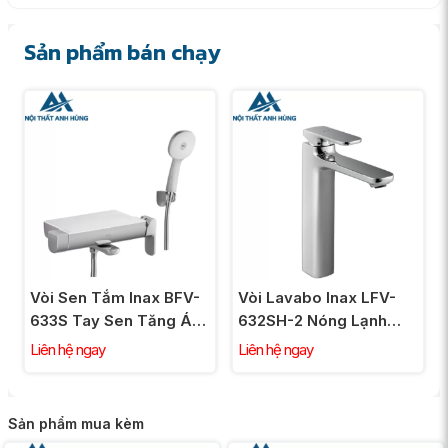
Sản phẩm bán chạy
Vòi Sen Tắm Inax BFV-
Vòi Lavabo Inax LFV-
633S Tay Sen Tăng Áp
632SH-2 Nóng Lạnh
Nóng Lạnh
Thân Cao Gồm Nút
Liên hệ ngay
Liên hệ ngay
Chặn Nước
Sản phẩm mua kèm