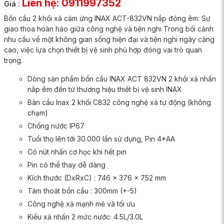
Liên hệ: 0911997352
Giá :
Bồn cầu 2 khối xả cảm ứng INAX ACT-832VN nắp đóng êm: Sự
giao thoa hoàn hảo giữa công nghệ và tiện nghi Trong bối cảnh
nhu cầu về một không gian sống hiện đại và tiện nghi ngày càng
cao, việc lựa chọn thiết bị vệ sinh phù hợp đóng vai trò quan
trọng.
Dòng sản phẩm bồn cầu INAX ACT 832VN 2 khối xả nhấn
nắp êm đến từ thương hiệu thiết bị vệ sinh INAX
Bàn cầu Inax 2 khối C832 công nghệ xả tự động (không
chạm)
Chống nước IP67
Tuổi thọ lên tới 30.000 lần sử dụng, Pin 4*AA
Có nút nhấn cơ học khi hết pin
Pin có thể thay dễ dàng
Kích thước (DxRxC) : 746 x 376 x 752 mm
Tâm thoát bồn cầu : 300mm (+-5)
Công nghệ xả mạnh mẽ và tối ưu
Kiểu xả nhấn 2 mức nước: 4.5L/3.0L