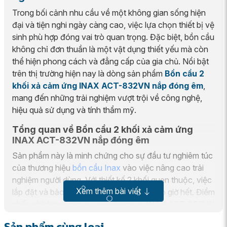
Trong bối cảnh nhu cầu về một không gian sống hiện
đại và tiện nghi ngày càng cao, việc lựa chọn thiết bị vệ
sinh phù hợp đóng vai trò quan trọng. Đặc biệt, bồn cầu
không chỉ đơn thuần là một vật dụng thiết yếu mà còn
thể hiện phong cách và đẳng cấp của gia chủ. Nổi bật
trên thị trường hiện nay là dòng sản phẩm
Bồn cầu 2
khối xả cảm ứng INAX ACT-832VN nắp đóng êm
,
mang đến những trải nghiệm vượt trội về công nghệ,
hiệu quả sử dụng và tính thẩm mỹ.
Tổng quan về Bồn cầu 2 khối xả cảm ứng
INAX ACT-832VN nắp đóng êm
Sản phẩm này là minh chứng cho sự đầu tư nghiêm túc
của thương hiệu
bồn cầu Inax
vào việc nâng cao trải
nghiệm người dùng. Với thiết kế 2 khối quen thuộc, việc
Xem thêm bài viết
lắp đặt và bảo trì trở nên đơn giản hơn bao giờ hết. Điểm
nhấn chính tạo nên sự khác biệt của INAX ACT-832VN
chính là công nghệ xả cảm ứng tiên tiến, mang lại sự
Sản phẩm cùng loại