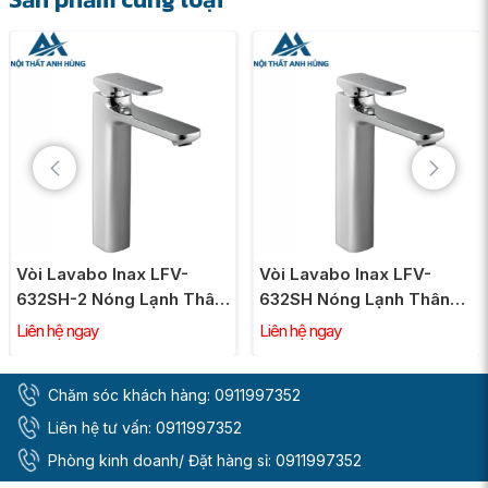
tiện lợi và vệ sinh tối ưu, kết hợp với nắp đóng êm ái,
giảm thiểu tiếng ồn và tăng tuổi thọ cho sản phẩm.
Ưu điểm nổi bật của Bồn cầu 2 khối xả
cảm ứng INAX ACT-832VN
Vòi Lavabo Inax LFV-
Vòi Lavabo Inax LFV-
632SH-2 Nóng Lạnh Thân
632SH Nóng Lạnh Thân
Cao Gồm Nút Chặn Nước
Cao
Liên hệ ngay
Liên hệ ngay
Chăm sóc khách hàng:
0911997352
Liên hệ tư vấn:
0911997352
Phòng kinh doanh/ Đặt hàng sỉ:
0911997352
1. Công nghệ xả cảm ứng tiên tiến