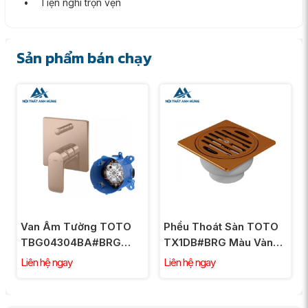
• Tiện nghi trọn vẹn
Sản phẩm bán chạy
Van Âm Tường TOTO
Phểu Thoát Sàn TOTO
TBG04304BA#BRG
TX1DB#BRG Màu Vàng
TBN01001B Chuyển
Hồng
Liên hệ ngay
Liên hệ ngay
Hướng Vàng Hồng