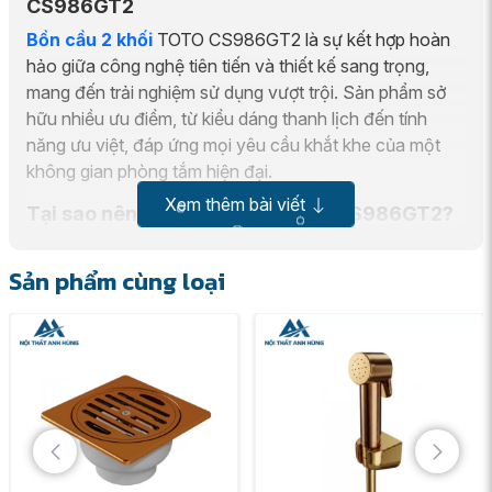
CS986GT2
Bồn cầu 2 khối
TOTO CS986GT2 là sự kết hợp hoàn
hảo giữa công nghệ tiên tiến và thiết kế sang trọng,
mang đến trải nghiệm sử dụng vượt trội. Sản phẩm sở
hữu nhiều ưu điểm, từ kiểu dáng thanh lịch đến tính
năng ưu việt, đáp ứng mọi yêu cầu khắt khe của một
không gian phòng tắm hiện đại.
Xem thêm bài viết
Tại sao nên chọn bồn cầu TOTO CS986GT2?
Thương hiệu TOTO đã khẳng định vị thế là nhà sản
xuất thiết bị vệ sinh hàng đầu thế giới với cam kết về
Sản phẩm cùng loại
chất lượng và sự đổi mới. Khi lựa chọn
bồn cầu
TOTO
CS986GT2, người dùng không chỉ sở hữu một sản
phẩm bền bỉ mà còn trải nghiệm sự tiện nghi đỉnh cao.
Chi tiết về Bồn cầu 2 khối TOTO
CS986GT2 và Nắp đóng êm TC393VS