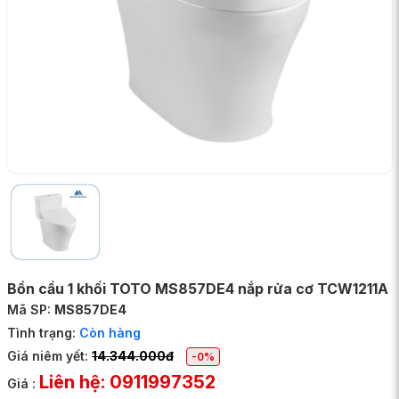
Bồn cầu 1 khối TOTO MS857DE4 nắp rửa cơ TCW1211A
Mã SP:
MS857DE4
Tình trạng:
Còn hàng
Giá niêm yết:
14.344.000đ
-0%
Liên hệ: 0911997352
Giá :