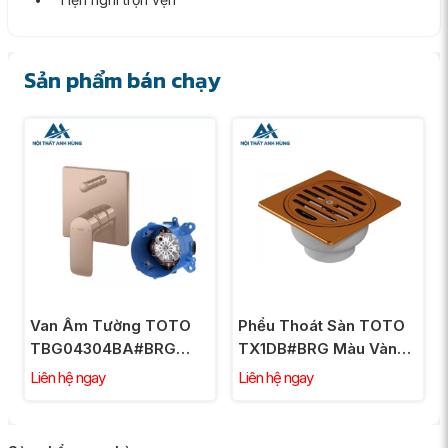
Sản phẩm bán chạy
Van Âm Tường TOTO
Phểu Thoát Sàn TOTO
TBG04304BA#BRG
TX1DB#BRG Màu Vàng
TBN01001B Chuyển
Hồng
Liên hệ ngay
Liên hệ ngay
Hướng Vàng Hồng