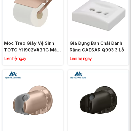
Móc Treo Giấy Vệ Sinh
Giá Đựng Bàn Chải Đánh
TOTO YH902V#BRG Màu
Răng CAESAR Q993 3 Lỗ
Vàng Hồng
Liên hệ ngay
Liên hệ ngay