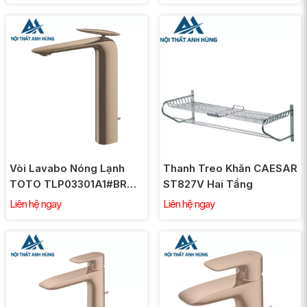
Vòi Lavabo Nóng Lạnh
Thanh Treo Khăn CAESAR
TOTO TLP03301A1#BRG
ST827V Hai Tầng
Cổ Cao Vàng Hồng
Liên hệ ngay
Liên hệ ngay