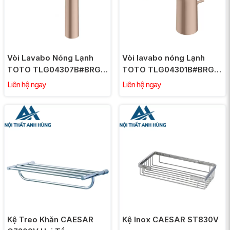
Vòi Lavabo Nóng Lạnh
Vòi lavabo nóng Lạnh
TOTO TLG04307B#BRG
TOTO TLG04301B#BRG
Thân Cao Màu Vàng Hồng
Màu Vàng Hồng
Liên hệ ngay
Liên hệ ngay
Kệ Treo Khăn CAESAR
Kệ Inox CAESAR ST830V