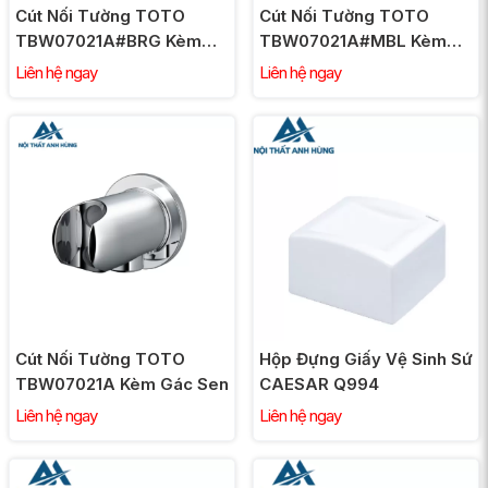
Cút Nối Tường TOTO
Cút Nối Tường TOTO
TBW07021A#BRG Kèm
TBW07021A#MBL Kèm
Gác Sen Màu Vàng Hồng
Gác Sen Màu Đen Mờ
Liên hệ ngay
Liên hệ ngay
Cút Nối Tường TOTO
Hộp Đựng Giấy Vệ Sinh Sứ
TBW07021A Kèm Gác Sen
CAESAR Q994
Liên hệ ngay
Liên hệ ngay