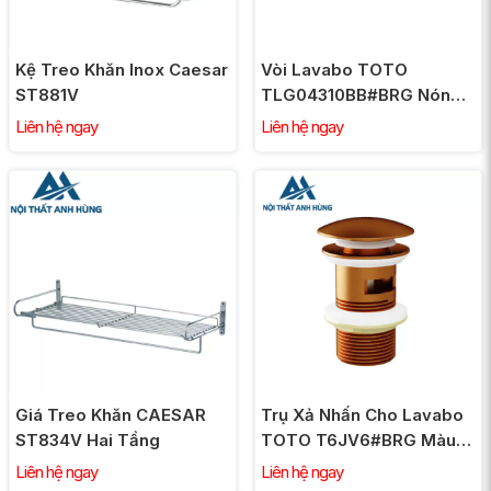
Kệ Treo Khăn Inox Caesar
Vòi Lavabo TOTO
ST881V
TLG04310BB#BRG Nóng
Lạnh Gắn Tường Màu
Liên hệ ngay
Liên hệ ngay
Vàng Hồng
Giá Treo Khăn CAESAR
Trụ Xả Nhấn Cho Lavabo
ST834V Hai Tầng
TOTO T6JV6#BRG Màu
Vàng Hồng
Liên hệ ngay
Liên hệ ngay