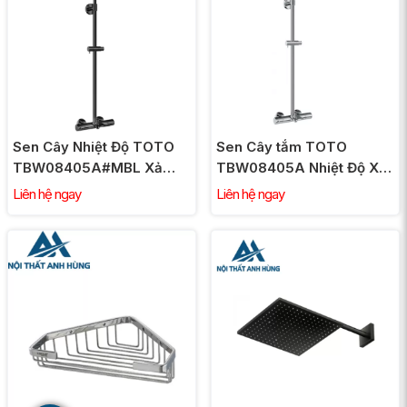
Sen Cây Nhiệt Độ TOTO
Sen Cây tắm TOTO
TBW08405A#MBL Xả
TBW08405A Nhiệt Độ Xả
Bồn Màu Đen Mờ
Bồn Vuông 300mm
Liên hệ ngay
Liên hệ ngay