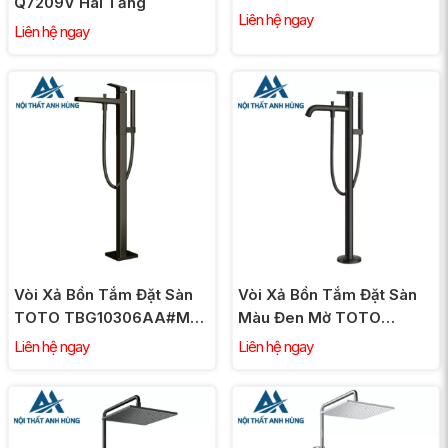
Q7209V Hai Tầng
Liên hệ ngay
Liên hệ ngay
Vòi Xả Bồn Tắm Đặt Sàn
Vòi Xả Bồn Tắm Đặt Sàn
TOTO TBG10306AA#MBL
Màu Đen Mờ TOTO
TBN01105B Màu Đen Mờ
TBG11306AA#MBL
Liên hệ ngay
Liên hệ ngay
TBN01105B Nóng Lạnh