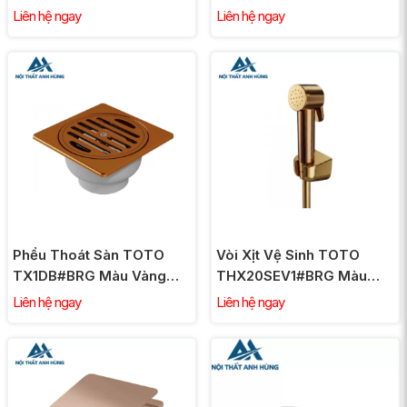
TBN01001B Chuyển
Liên hệ ngay
Liên hệ ngay
Hướng Vàng Hồng
Phểu Thoát Sàn TOTO
Vòi Xịt Vệ Sinh TOTO
TX1DB#BRG Màu Vàng
THX20SEV1#BRG Màu
Hồng
Vàng Hồng
Liên hệ ngay
Liên hệ ngay