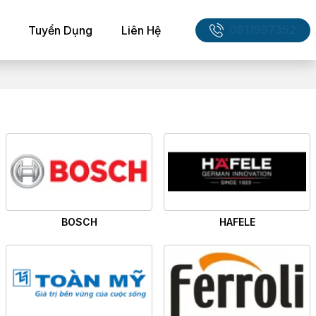
0911997352
Tuyển Dụng
Liên Hệ
BOSCH
HAFELE