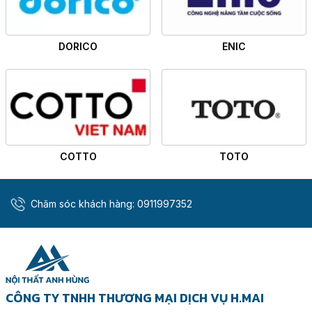
DORICO
ENIC
COTTO
TOTO
Chăm sóc khách hàng:
0911997352
CÔNG TY TNHH THƯƠNG MẠI DỊCH VỤ H.MAI